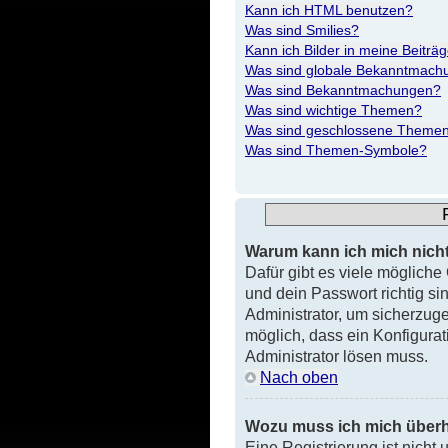
Kann ich HTML benutzen?
Was sind Smilies?
Kann ich Bilder in meine Beiträ
Was sind globale Bekanntmach
Was sind Bekanntmachungen?
Was sind wichtige Themen?
Was sind geschlossene Theme
Was sind Themen-Symbole?
Warum kann ich mich nich
Dafür gibt es viele möglich
und dein Passwort richtig si
Administrator, um sicherzuge
möglich, dass ein Konfigurat
Administrator lösen muss.
Nach oben
Wozu muss ich mich überha
Eine Registrierung ist nicht