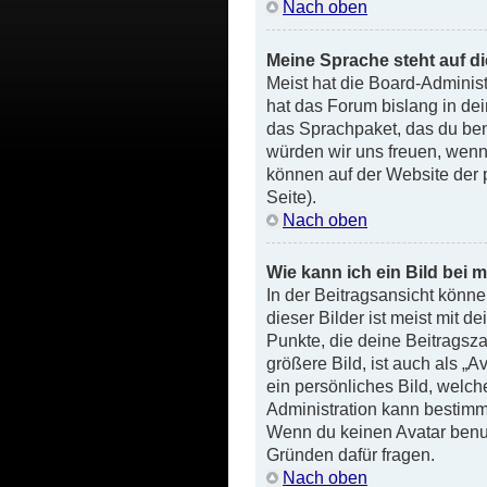
Nach oben
Meine Sprache steht auf d
Meist hat die Board-Administ
hat das Forum bislang in dei
das Sprachpaket, das du benöt
würden wir uns freuen, wenn
können auf der Website der
Seite).
Nach oben
Wie kann ich ein Bild be
In der Beitragsansicht könn
dieser Bilder ist meist mit 
Punkte, die deine Beitragsz
größere Bild, ist auch als „A
ein persönliches Bild, welch
Administration kann bestimm
Wenn du keinen Avatar benutz
Gründen dafür fragen.
Nach oben