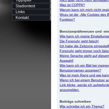
Tippspiel
mich aber nicht mehr anmelden
Was ist COPPA?
Stadiontest
Warum kann ich mich nicht regis
Links
Wozu ist die „Alle Cookies des 
Kontakt
Funktion?
Benutzerpräferenzen und -ei
Wie kann ich meine Einstellung
Die Forenuhr geht falsch!
Ich habe die Zeitzone eingestell
Forenuhr geht immer noch falsc
Meine Sprache steht auf diesem
Auswahl!
Wie kann ich ein Bild bei meine
Benutzernamen anzeigen?
Was ist mein Rang und wie kann
Wenn ich bei einem Benutzer au
Link klicke, werde ich aufgeford
anzumelden.
Beiträge schreiben
Wie schreibe ich ein Thema?