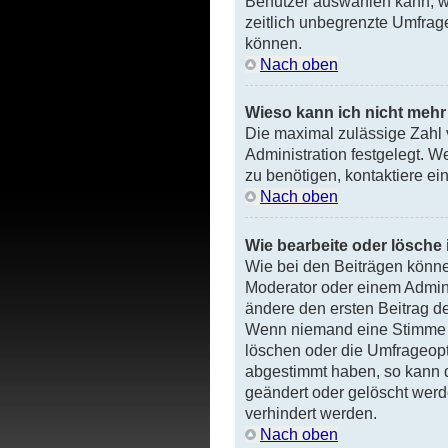
Benutzer auswählen kann, wel
zeitlich unbegrenzte Umfrag
können.
Nach oben
Wieso kann ich nicht mehr
Die maximal zulässige Zahl 
Administration festgelegt. 
zu benötigen, kontaktiere ein
Nach oben
Wie bearbeite oder lösche
Wie bei den Beiträgen könn
Moderator oder einem Admini
ändere den ersten Beitrag de
Wenn niemand eine Stimme 
löschen oder die Umfrageopti
abgestimmt haben, so kann 
geändert oder gelöscht werd
verhindert werden.
Nach oben