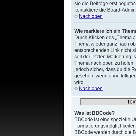
sie die Beiträge erst begutac
kontaktiere die Board-Admini
Nach oben
Wie markiere ich ein Them
Durch Klicken des „Thema al
Thema wieder ganz nach obe
entsprechenden Link nicht si
seit der letzten Markierung 
Thema nach oben zu holen, i
jedoch sicher, dass du die R
gesehen, wenn ohne triftige
wird.
Nach oben
Tex
Was ist BBCode?
BBCode ist eine spezielle U
Formatierungsmöglichkeiten 
BBCode werden durch die Bo