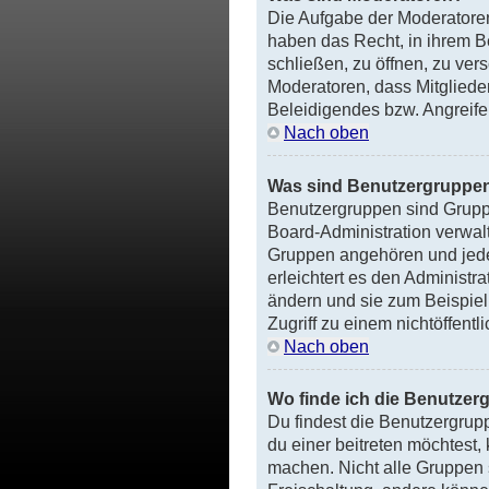
Die Aufgabe der Moderatore
haben das Recht, in ihrem 
schließen, zu öffnen, zu ver
Moderatoren, dass Mitglieder
Beleidigendes bzw. Angreife
Nach oben
Was sind Benutzergruppe
Benutzergruppen sind Gruppen
Board-Administration verwalt
Gruppen angehören und jede
erleichtert es den Administr
ändern und sie zum Beispie
Zugriff zu einem nichtöffent
Nach oben
Wo finde ich die Benutzerg
Du findest die Benutzergrup
du einer beitreten möchtest,
machen. Nicht alle Gruppen s