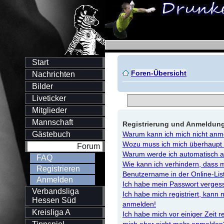
Start
Foren-Übersicht
Nachrichten
Bilder
Liveticker
Mitglieder
Mannschaft
Registrierung und Anmeldun
Gästebuch
Warum kann ich mich nicht anm
Wozu muss ich mich überhaupt r
Forum
Warum werde ich automatisch 
FAQ
Wie kann ich verhindern, dass 
Registrieren
Benutzername in der Online-Lis
Anmelden
Ich habe mein Passwort verges
Verbandsliga
Ich habe mich registriert, kann 
Hessen Süd
anmelden!
Kreisliga A
Ich habe mich vor einiger Zeit re