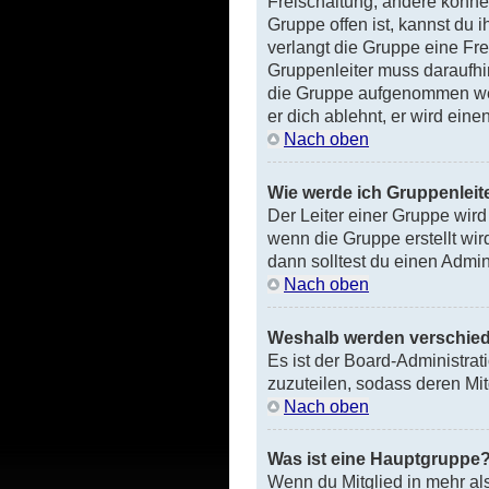
Freischaltung, andere könne
Gruppe offen ist, kannst du 
verlangt die Gruppe eine Fre
Gruppenleiter muss daraufhi
die Gruppe aufgenommen wer
er dich ablehnt, er wird ein
Nach oben
Wie werde ich Gruppenleit
Der Leiter einer Gruppe wird
wenn die Gruppe erstellt wi
dann solltest du einen Admini
Nach oben
Weshalb werden verschied
Es ist der Board-Administra
zuzuteilen, sodass deren Mitg
Nach oben
Was ist eine Hauptgruppe
Wenn du Mitglied in mehr al