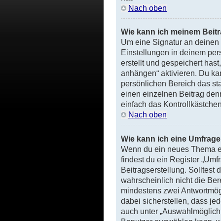
Nach oben
Wie kann ich meinem Beitr
Um eine Signatur an deinen 
Einstellungen in deinem per
erstellt und gespeichert has
anhängen“ aktivieren. Du ka
persönlichen Bereich das st
einen einzelnen Beitrag den
einfach das Kontrollkästche
Nach oben
Wie kann ich eine Umfrage 
Wenn du ein neues Thema erö
findest du ein Register „Umf
Beitragserstellung. Solltest
wahrscheinlich nicht die Ber
mindestens zwei Antwortmög
dabei sicherstellen, dass je
auch unter „Auswahlmöglichke