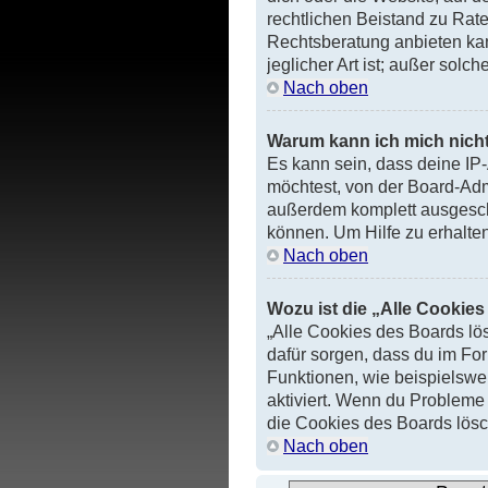
rechtlichen Beistand zu Rat
Rechtsberatung anbieten kan
jeglicher Art ist; außer solc
Nach oben
Warum kann ich mich nicht
Es kann sein, dass deine I
möchtest, von der Board-Adm
außerdem komplett ausgesch
können. Um Hilfe zu erhalte
Nach oben
Wozu ist die „Alle Cookie
„Alle Cookies des Boards lös
dafür sorgen, dass du im Fo
Funktionen, wie beispielswei
aktiviert. Wenn du Probleme
die Cookies des Boards lösc
Nach oben