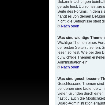
Bekanntmachungen beinhalte
gerade liest. Du solltest si
Seite des Forums, in dem si
hängt es von deinen Befugn
nicht; die Befugnisse stellt 
Nach oben
Was sind wichtige Theme
Wichtige Themen eines Foru
der ersten Seite zu sehen. 
lesen solltest. Wie bei den
du wichtige Themen erstellen
Administration ein.
Nach oben
Was sind geschlossene 
Geschlossene Themen sind T
bei denen eine laufende Um
vielen Gründen durch einen 
hast du auch die Möglichkei
Board-Administration erlaub