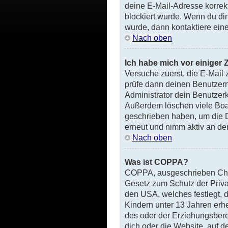
deine E-Mail-Adresse korrek
blockiert wurde. Wenn du dir
wurde, dann kontaktiere eine
Nach oben
Ich habe mich vor einiger 
Versuche zuerst, die E-Mail 
prüfe dann deinen Benutzer
Administrator dein Benutzerk
Außerdem löschen viele Boar
geschrieben haben, um die D
erneut und nimm aktiv an den
Nach oben
Was ist COPPA?
COPPA, ausgeschrieben Child
Gesetz zum Schutz der Privat
den USA, welches festlegt, 
Kindern unter 13 Jahren erh
des oder der Erziehungsberec
dich oder die Website, auf der